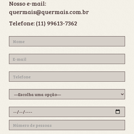
Nosso e-mail:
quermais@quermais.com.br
Telefone:
(11) 99613-7362
Nome
E-
mail
Telefone
Assunto
Data
do
Número
evento
de